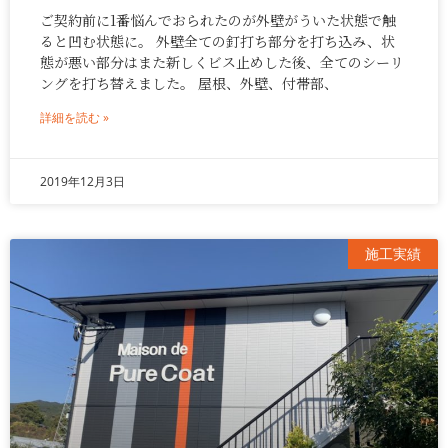
ご契約前に1番悩んでおられたのが外壁がういた状態で触
ると凹む状態に。 外壁全ての釘打ち部分を打ち込み、状
態が悪い部分はまた新しくビス止めした後、全てのシーリ
ングを打ち替えました。 屋根、外壁、付帯部、
詳細を読む »
2019年12月3日
施工実績