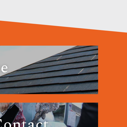
ce
ontact